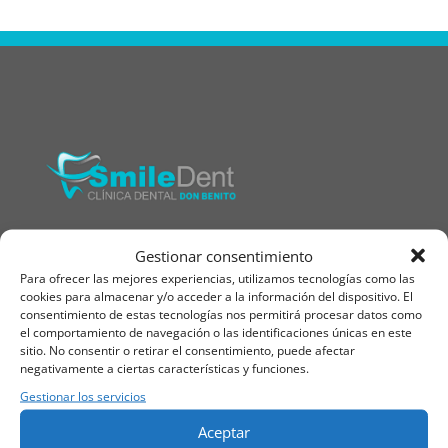
Clínica Dental en Don Benito
Gestionar consentimiento
Para ofrecer las mejores experiencias, utilizamos tecnologías como las
924 369 131
|
645 602 189
cookies para almacenar y/o acceder a la información del dispositivo. El
consentimiento de estas tecnologías nos permitirá procesar datos como
el comportamiento de navegación o las identificaciones únicas en este
info.donbenito@smile-dent.es
sitio. No consentir o retirar el consentimiento, puede afectar
negativamente a ciertas características y funciones.
Av. de la Constitución, 50, 06400 Don Benito, Badajoz
Gestionar los servicios
Aceptar