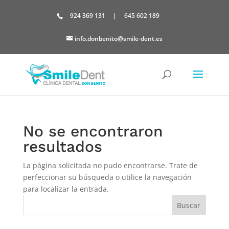
Skip
to
924 369 131
|
645 602 189
content
info.donbenito@smile-dent.es
No se encontraron
resultados
La página solicitada no pudo encontrarse. Trate de
perfeccionar su búsqueda o utilice la navegación
para localizar la entrada.
Buscar