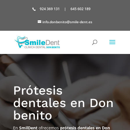
Skip
to
924 369 131
|
645 602 189
content
info.donbenito@smile-dent.es
Prótesis
dentales en Don
benito
En
SmilDent
ofrecemos
prótesis dentales en Don