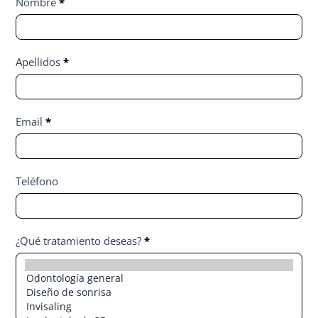
Contact
Nombre
*
Us
Apellidos
*
Email
*
Teléfono
¿Qué tratamiento deseas?
*