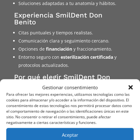
Soluciones adaptadas a tu anatomía y hábitos.
Experiencia SmilDent Don
Benito
Citas puntuales y tiempos realistas.
Comunicación clara y seguimiento cercano.
Opciones de
financiación
y fraccionamiento.
Entorno seguro con
esterilización certificada
y
protocolos actualizados.
Por qué elegir SmilDent Don
Benito
Gestionar consentimiento
Enfoque integral en
prótesis dentales en Don
Para ofrecer las mejores experiencias, utilizamos tecnologías como las
cookies para almacenar y/o acceder a la información del dispositivo. El
Benito
con
diagnóstico digital
.
consentimiento de estas tecnologías nos permitirá procesar datos como
Equipo multidisciplinar
(prótesis, periodoncia,
el comportamiento de navegación o las identificaciones únicas en este
sitio. No consentir o retirar el consentimiento, puede afectar
implantes y estética).
negativamente a ciertas características y funciones.
Materiales y laboratorios
premium
para
Aceptar
resultados naturales y duraderos.